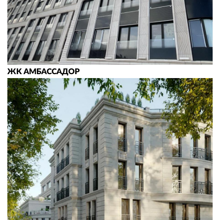
ЖK АМБАССАДОР