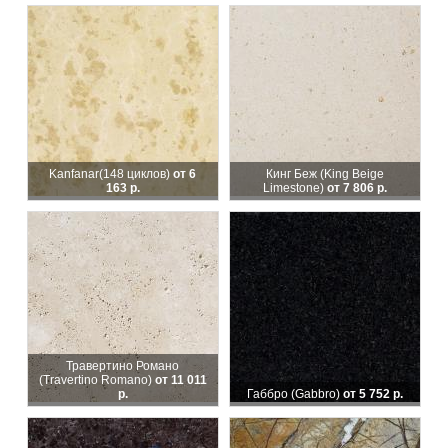
Kanfanar
(148 циклов)
от 6
Кинг Беж (King Beige
163 р.
Limestone)
от 7 806 р.
Травертино Романо
(Travertino Romano)
от 11 011
р.
Габбро (Gabbro)
от 5 752 р.