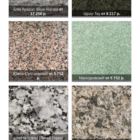
Блю Арарас (Blue Araras)
от
17 256 р.
Шрау-Тау
от 8 217 р.
Южно-Султаевский
от 5 752
р.
Мансуровский
от 5 752 р.
Цветок Урала (Лисья Горка)