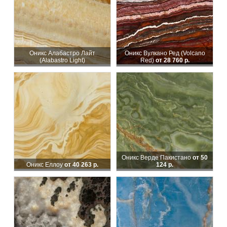
Оникс Алабастро Лайт
Оникс Вулкано Ред (Volcano
(Alabastro Light)
Red)
от 28 760 р.
Оникс Верде Пакистано
от 50
Оникс Еллоу
от 40 263 р.
124 р.