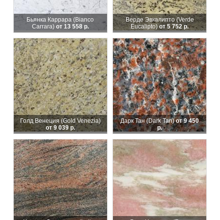
Бьянка Каррара (Bianco
Верде Эвкалипто (Verde
Carrara)
от 13 558 р.
Eucalipto)
от 5 752 р.
Голд Венеция (Gold Venezia)
Дарк Тан (Dark Tan)
от 9 450
от 9 039 р.
р.