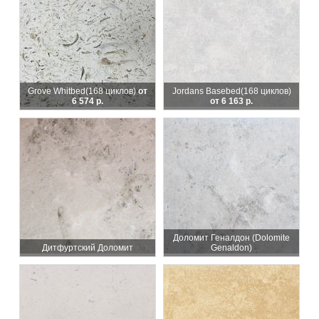
Grove Whitbed
(168 циклов)
от
Jordans Basebed
(168 циклов)
6 574 р.
от 6 163 р.
Доломит Геналдон (Dolomite
Дитфуртский Доломит
Genaldon)