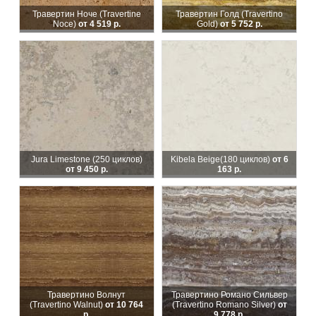
Травертин Ноче (Travertine
Травертин Голд (Travertino
Noce)
от 4 519 р.
Gold)
от 5 752 р.
Jura Limestone (250 циклов)
Kibela Beige
(180 циклов)
от 6
от 9 450 р.
163 р.
Травертино Волнут
Травертино Романо Сильвер
(Travertino Walnut)
от 10 764
(Travertino Romanо Silver)
от
р.
9 778 р.