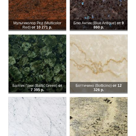
Мультиколор Ред (Multicolor
Блю Антик (Blue Antique)
от 9
Red)
от 10 271 р.
860 р.
Балтик Грин (Baltic Green)
от
Боттичино (Botticino)
от 12
7 395 р.
326 р.