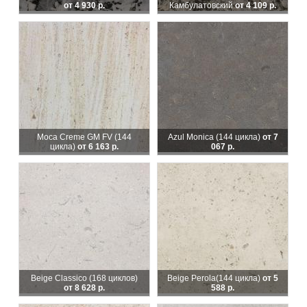
от 4 930 р.
Камбулатовский
от 4 109 р.
Moca Creme GM FV (144
Azul Monica
(144 цикла)
от 7
цикла)
от 6 163 р.
067 р.
Beige Classico
(168 циклов)
Beige Perola
(144 цикла)
от 5
от 8 628 р.
588 р.