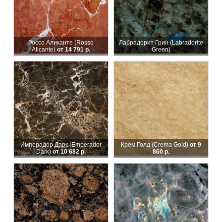
Россо Аликанте (Rosso
Лабрадорит Грин (Labradorite
Alicante)
от 14 791 р.
Green)
Имперадор Дарк (Emperador
Крем Голд (Crema Gold)
от 9
Dark)
от 10 682 р.
860 р.