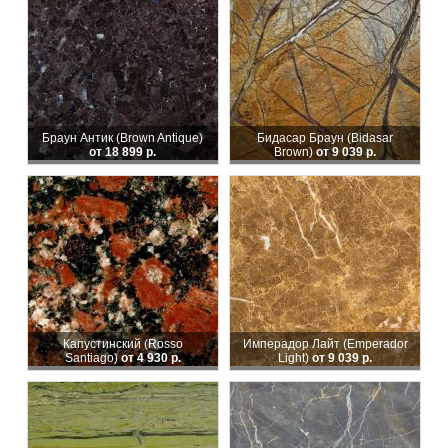
Браун Антик (Brown Antique)
Бидасар Браун (Bidasar
от 18 899 р.
Brown)
от 9 039 р.
Капустинский (Rosso
Имперадор Лайт (Emperador
Santiago)
от 4 930 р.
Light)
от 9 039 р.