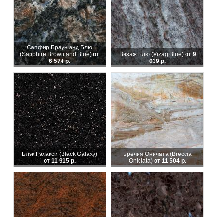
Сапфир Браун энд Блю
(Sapphire Brown and Blue)
от
Визаж Блю (Vizag Blue)
от 9
6 574 р.
039 р.
Блэк Гэлакси (Black Galaxy)
Бречия Оничата (Breccia
от 11 915 р.
Oniciata)
от 11 504 р.