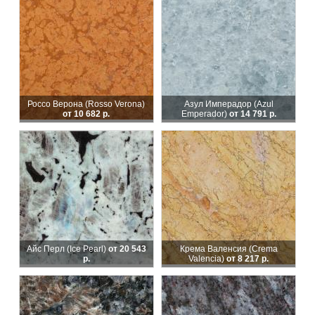
Россо Верона (Rosso Verona)
Азул Имперадор (Azul
от 10 682 р.
Emperador)
от 14 791 р.
Айс Перл (Ice Pearl)
от 20 543
Крема Валенсия (Crema
р.
Valencia)
от 8 217 р.