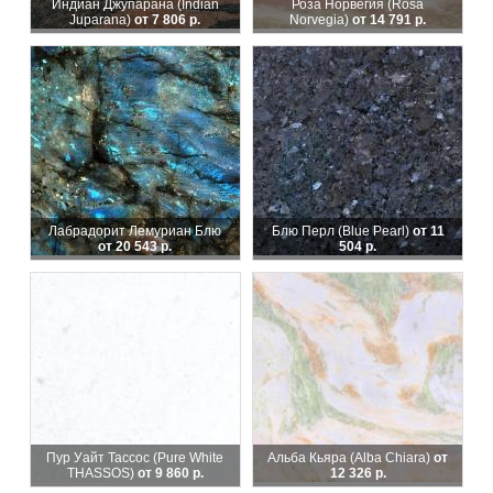
Индиан Джупарана (Indian
Роза Норвегия (Rosa
Juparana)
от 7 806 р.
Norvegia)
от 14 791 р.
Лабрадорит Лемуриан Блю
Блю Перл (Blue Pearl)
от 11
от 20 543 р.
504 р.
Пур Уайт Тассос (Pure White
Альба Кьяра (Alba Chiara)
от
THASSOS)
от 9 860 р.
12 326 р.