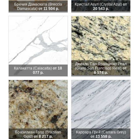
Бречия Дамаската (Breccia
Кристал Азул (Crystal Azul)
от
Damascata)
от 11 504 р.
20 543 р.
Джиало Сан Франциско Реал
Калакатта (Calacatta)
от 18
(Giallo San Francisco Real)
от
077 р.
6 574 р.
Бразилиан Голд (Brazilian
Каррара Грей (Carrara Grey)
Gold)
от 8 217 р.
от 13 558 р.