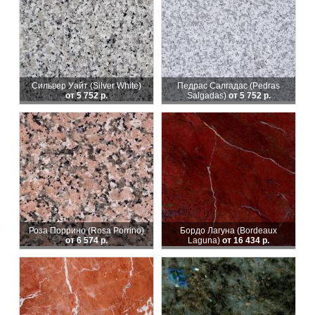
Сильвер Уайт (Silver White)
Педрас Салгадас (Pedras
от 5 752 р.
Salgadas)
от 5 752 р.
Роза Поррино (Rosa Porrino)
Бордо Лагуна (Bordeaux
от 6 574 р.
Laguna)
от 16 434 р.