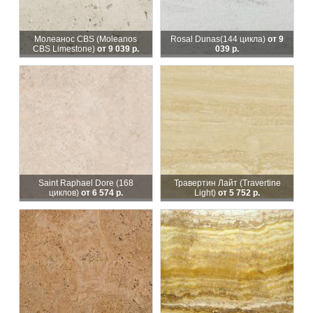
Молеанос CBS (Moleanos
Rosal Dunas
(144 цикла)
от 9
CBS Limestone)
от 9 039 р.
039 р.
Saint Raphael Dore (168
Травертин Лайт (Travertine
циклов)
от 6 574 р.
Light)
от 5 752 р.