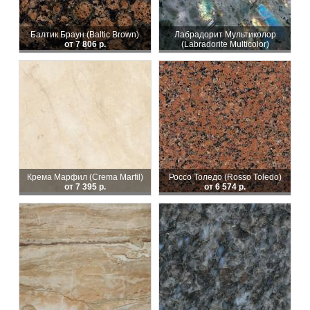
Балтик Браун (Baltic Brown)
Лабрадорит Мультиколор
от 7 806 р.
(Labradorite Multicolor)
Крема Марфил (Crema Marfil)
Россо Толедо (Rosso Toledo)
от 7 395 р.
от 6 574 р.