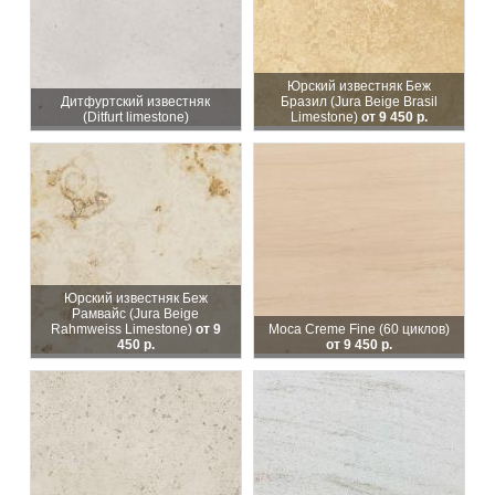
Юрский известняк Беж
Дитфуртский известняк
Бразил (Jura Beige Brasil
(Ditfurt limestone)
Limestone)
от 9 450 р.
Юрский известняк Беж
Рамвайс (Jura Beige
Rahmweiss Limestone)
от 9
Moca Creme Fine (60 циклов)
450 р.
от 9 450 р.