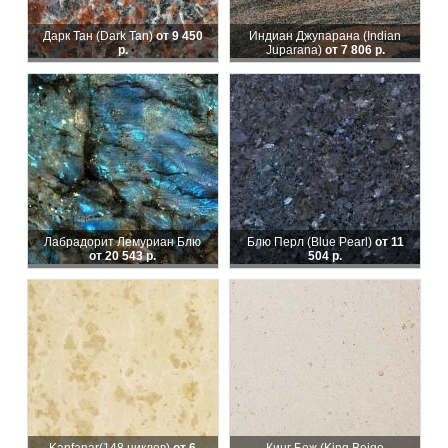
Дарк Тан (Dark Tan)
от 9 450
Индиан Джупарана (Indian
р.
Juparana)
от 7 806 р.
Лабрадорит Лемуриан Блю
Блю Перл (Blue Pearl)
от 11
от 20 543 р.
504 р.