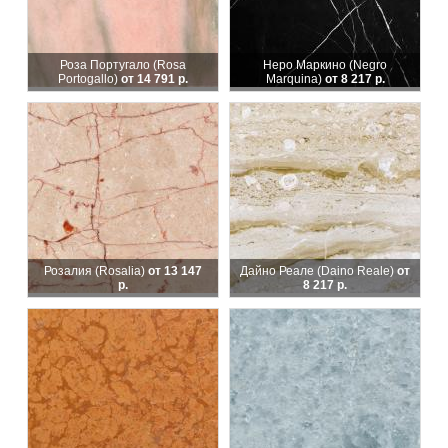
Роза Португало (Rosa
Неро Маркино (Negro
Portogallo)
от 14 791 р.
Marquina)
от 8 217 р.
Розалия (Rosalia)
от 13 147
Дайно Реале (Daino Reale)
от
р.
8 217 р.