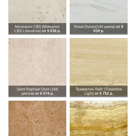
Молеанос CBS (Moleanos
Rosal Dunas
(144 цикла)
от 9
CBS Limestone)
от 9 039 р.
039 р.
Saint Raphael Dore (168
Травертин Лайт (Travertine
циклов)
от 6 574 р.
Light)
от 5 752 р.