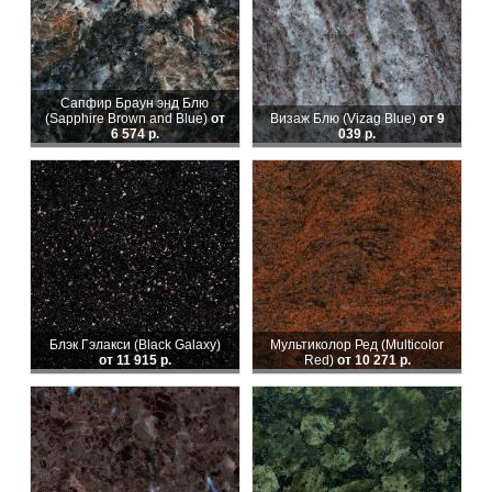
Сапфир Браун энд Блю
(Sapphire Brown and Blue)
от
Визаж Блю (Vizag Blue)
от 9
6 574 р.
039 р.
Блэк Гэлакси (Black Galaxy)
Мультиколор Ред (Multicolor
от 11 915 р.
Red)
от 10 271 р.