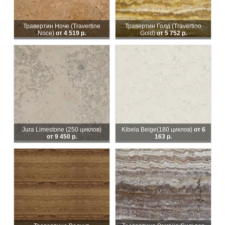
Травертин Ноче (Travertine
Травертин Голд (Travertino
Noce)
от 4 519 р.
Gold)
от 5 752 р.
Jura Limestone (250 циклов)
Kibela Beige
(180 циклов)
от 6
от 9 450 р.
163 р.