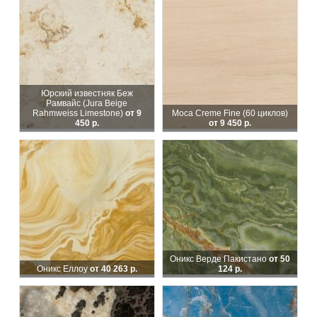
Юрский известняк Беж
Рамвайс (Jura Beige
Rahmweiss Limestone)
от 9
Moca Creme Fine (60 циклов)
450 р.
от 9 450 р.
Оникс Верде Пакистано
от 50
Оникс Еллоу
от 40 263 р.
124 р.