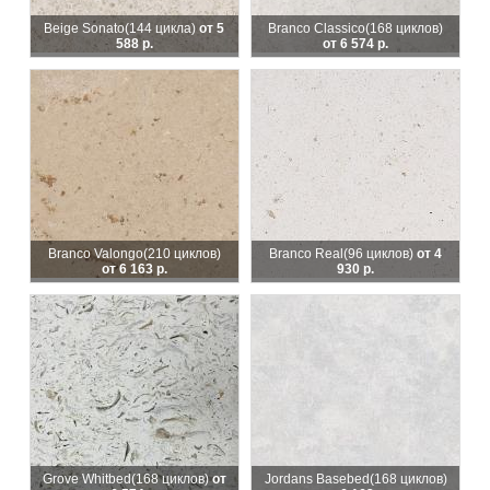
Beige Sonato
(144 цикла)
от 5
Branco Classico
(168 циклов)
588 р.
от 6 574 р.
Branco Valongo
(210 циклов)
Branco Real
(96 циклов)
от 4
от 6 163 р.
930 р.
Grove Whitbed
(168 циклов)
от
Jordans Basebed
(168 циклов)