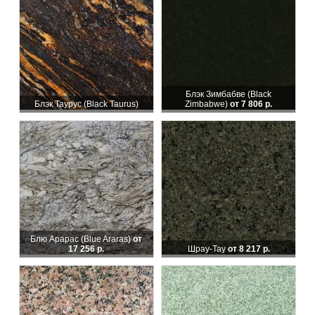
Блэк Зимбабве (Black
Блэк Таурус (Black Taurus)
Zimbabwe)
от 7 806 р.
Блю Арарас (Blue Araras)
от
17 256 р.
Шрау-Тау
от 8 217 р.