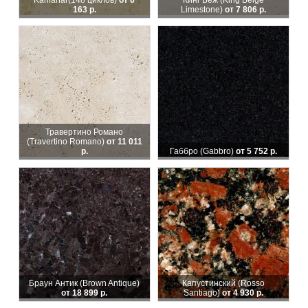
Kanfanar
(148 циклов)
от 6
Кинг Беж (King Beige
163 р.
Limestone)
от 7 806 р.
Травертино Романо
(Travertino Romano)
от 11 011
р.
Габбро (Gabbro)
от 5 752 р.
Браун Антик (Brown Antique)
Капустинский (Rosso
от 18 899 р.
Santiago)
от 4 930 р.