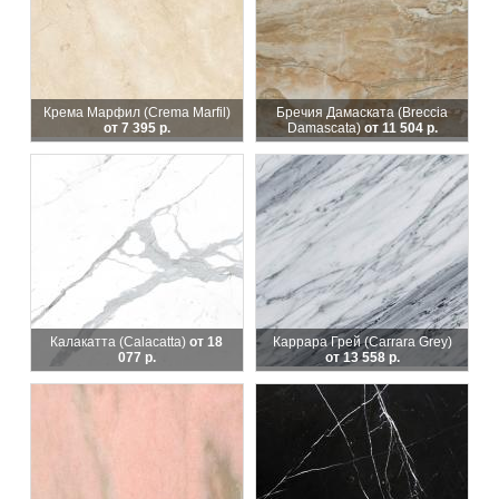
Крема Марфил (Crema Marfil)
Бречия Дамаската (Breccia
от 7 395 р.
Damascata)
от 11 504 р.
Калакатта (Calacatta)
от 18
Каррара Грей (Carrara Grey)
077 р.
от 13 558 р.