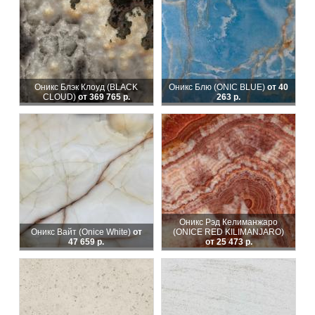
Оникс Блэк Клоуд (BLACK
Оникс Блю (ONIC BLUE)
от 40
CLOUD)
от 369 765 р.
263 р.
Оникс Рэд Келиманжаро
Оникс Вайт (Onice White)
от
(ONICE RED KILIMANJARO)
47 659 р.
от 25 473 р.