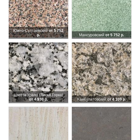
Южно-Султаевский
от 5 752
р.
Мансуровский
от 5 752 р.
Цветок Урала (Лисья Горка)
от 4 930 р.
Камбулатовский
от 4 109 р.