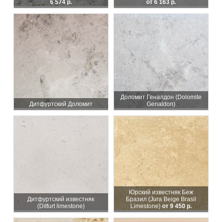
6 574 р.
от 6 163 р.
Доломит Геналдон (Dolomite
Дитфуртский Доломит
Genaldon)
Юрский известняк Беж
Дитфуртский известняк
Бразил (Jura Beige Brasil
(Ditfurt limestone)
Limestone)
от 9 450 р.