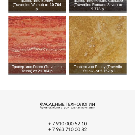
Травертино Волнут
Травертино Романо Сильвер
(Travertino Walnut)
от 10 764
(Travertino Romanо Silver)
от
р.
9 778 р.
Травертино Россо (Travertino
Травертино Еллоу (Travertin
Rosso)
от 21 364 р.
Yellow)
от 5 752 р.
ФАСАДНЫЕ ТЕХНОЛОГИИ
Архитектурно
строительная
компания
+ 7 910 000 52 10
+ 7 963 710 00 82