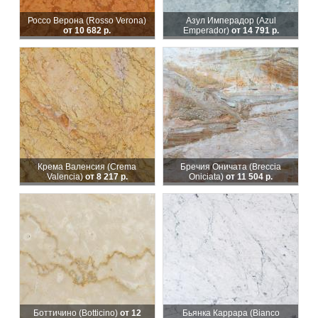
Россо Верона (Rosso Verona)
Азул Имперадор (Azul
от 10 682 р.
Emperador)
от 14 791 р.
Крема Валенсия (Crema
Бречия Оничата (Breccia
Valencia)
от 8 217 р.
Oniciata)
от 11 504 р.
Боттичино (Botticino)
от 12
Бьянка Каррара (Bianco