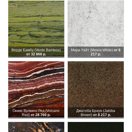
Верде Бамбу (Verde Bamboo)
Мира Уайт (Meera White)
от 8
от 32 868 р.
217 р.
Оникс Вулкано Ред (Volcano
Джатоба Браун (Jatoba
Red)
от 28 760 р.
Brown)
от 8 217 р.