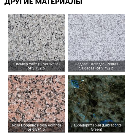
ДРУГИЕ МАТЕРИАЛЫ
Сильвер Уайт (Silver White)
Педрас Салгадас (Pedras
от 5 752 р.
Salgadas)
от 5 752 р.
Роза Поррино (Rosa Porrino)
Лабрадорит Грин (Labradorite
от 6 574 р.
Green)