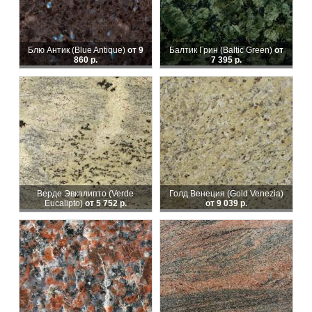
Блю Антик (Blue Antique)
от 9
Балтик Грин (Baltic Green)
от
860 р.
7 395 р.
Верде Эвкалипто (Verde
Голд Венеция (Gold Venezia)
Eucalipto)
от 5 752 р.
от 9 039 р.