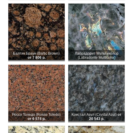
Балтик Браун (Baltic Brown)
Лабрадорит Мультиколор
от 7 806 р.
(Labradorite Multicolor)
Россо Толедо (Rosso Toledo)
Кристал Азул (Crystal Azul)
от
от 6 574 р.
20 543 р.