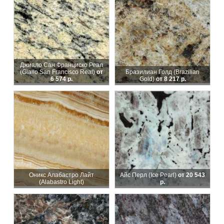
Джиало Сан Франциско Реал
(Giallo San Francisco Real)
от
Бразилиан Голд (Brazilian
6 574 р.
Gold)
от 8 217 р.
Оникс Алабастро Лайт
Айс Перл (Ice Pearl)
от 20 543
(Alabastro Light)
р.