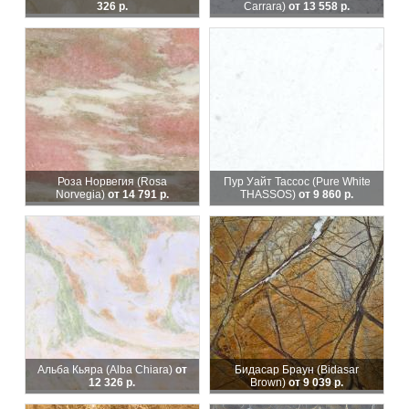
326 р.
Carrara)
от 13 558 р.
Роза Норвегия (Rosa
Пур Уайт Тассос (Pure White
Norvegia)
от 14 791 р.
THASSOS)
от 9 860 р.
Альба Кьяра (Alba Chiara)
от
Бидасар Браун (Bidasar
12 326 р.
Brown)
от 9 039 р.