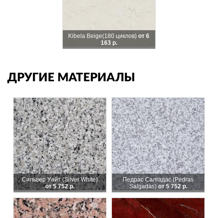
Kibela Beige
(180 циклов)
от 6
163 р.
ДРУГИЕ МАТЕРИАЛЫ
Сильвер Уайт (Silver White)
Педрас Салгадас (Pedras
от 5 752 р.
Salgadas)
от 5 752 р.