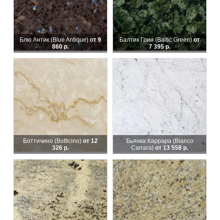
Блю Антик (Blue Antique)
от 9
Балтик Грин (Baltic Green)
от
860 р.
7 395 р.
Боттичино (Botticino)
от 12
Бьянка Каррара (Bianco
326 р.
Carrara)
от 13 558 р.