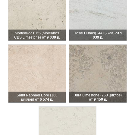
Молеанос CBS (Moleanos
Rosal Dunas
(144 цикла)
от 9
CBS Limestone)
от 9 039 р.
039 р.
Saint Raphael Dore (168
Jura Limestone (250 циклов)
циклов)
от 6 574 р.
от 9 450 р.