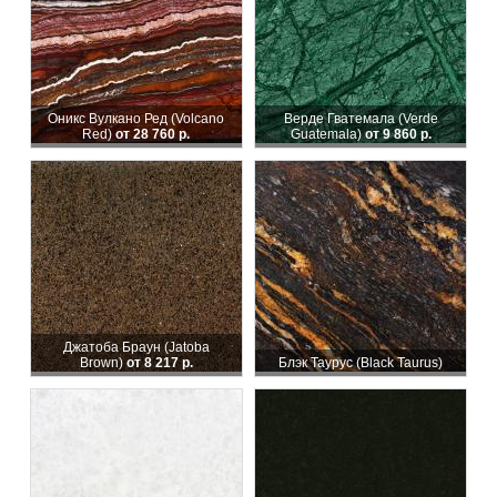
Оникс Вулкано Ред (Volcano
Верде Гватемала (Verde
Red)
от 28 760 р.
Guatemala)
от 9 860 р.
Джатоба Браун (Jatoba
Brown)
от 8 217 р.
Блэк Таурус (Black Taurus)