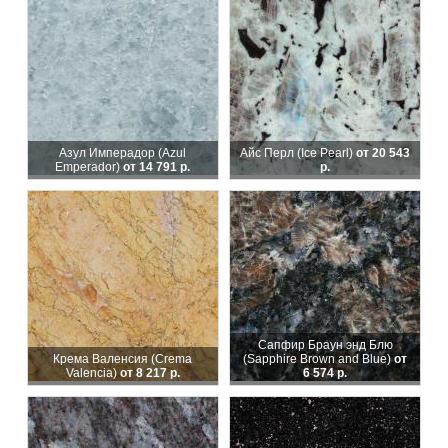
Азул Имперадор (Azul
Айс Перл (Ice Pearl)
от 20 543
Emperador)
от 14 791 р.
р.
Сапфир Браун энд Блю
Крема Валенсия (Crema
(Sapphire Brown and Blue)
от
Valencia)
от 8 217 р.
6 574 р.