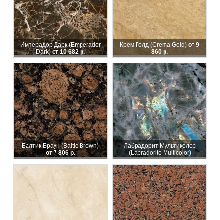
Имперадор Дарк (Emperador
Крем Голд (Crema Gold)
от 9
Dark)
от 10 682 р.
860 р.
Балтик Браун (Baltic Brown)
Лабрадорит Мультиколор
от 7 806 р.
(Labradorite Multicolor)