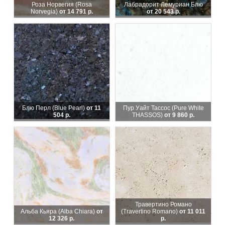
Роза Норвегия (Rosa
Лабрадорит Лемуриан Блю
Norvegia)
от 14 791 р.
от 20 543 р.
Блю Перл (Blue Pearl)
от 11
Пур Уайт Тассос (Pure White
504 р.
THASSOS)
от 9 860 р.
Травертино Романо
Альба Кьяра (Alba Chiara)
от
(Travertino Romano)
от 11 011
12 326 р.
р.