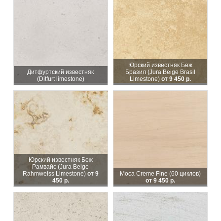
Юрский известняк Беж
Дитфуртский известняк
Бразил (Jura Beige Brasil
(Ditfurt limestone)
Limestone)
от 9 450 р.
Юрский известняк Беж
Рамвайс (Jura Beige
Rahmweiss Limestone)
от 9
Moca Creme Fine (60 циклов)
450 р.
от 9 450 р.