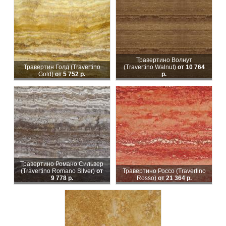
Травертино Волнут
Травертин Голд (Travertino
(Travertino Walnut)
от 10 764
Gold)
от 5 752 р.
р.
Травертино Романо Сильвер
(Travertino Romanо Silver)
от
Травертино Россо (Travertino
9 778 р.
Rosso)
от 21 364 р.