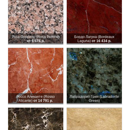
Роза Поррино (Rosa Porrino)
Бордо Лагуна (Bordeaux
от 6 574 р.
Laguna)
от 16 434 р.
Россо Аликанте (Rosso
Лабрадорит Грин (Labradorite
Alicante)
от 14 791 р.
Green)