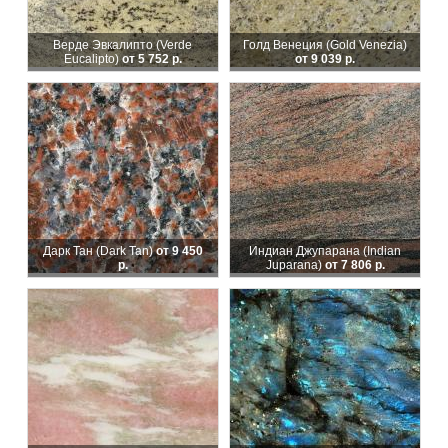
Верде Эвкалипто (Verde
Голд Венеция (Gold Venezia)
Eucalipto)
от 5 752 р.
от 9 039 р.
Дарк Тан (Dark Tan)
от 9 450
Индиан Джупарана (Indian
р.
Juparana)
от 7 806 р.