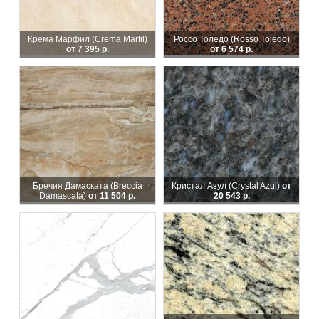
Крема Марфил (Crema Marfil)
Россо Толедо (Rosso Toledo)
от 7 395 р.
от 6 574 р.
Бречия Дамаската (Breccia
Кристал Азул (Crystal Azul)
от
Damascata)
от 11 504 р.
20 543 р.