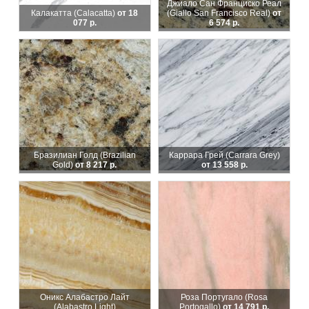
Джиало Сан Франциско Реал
Калакатта (Calacatta)
от 18
(Giallo San Francisco Real)
от
077 р.
6 574 р.
Бразилиан Голд (Brazilian
Каррара Грей (Carrara Grey)
Gold)
от 8 217 р.
от 13 558 р.
Оникс Алабастро Лайт
Роза Португало (Rosa
(Alabastro Light)
Portogallo)
от 14 791 р.