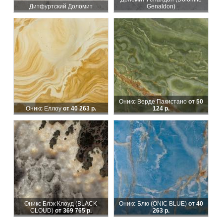
Дитфуртский Доломит
Genaldon)
Оникс Верде Пакистано
от 50
Оникс Еллоу
от 40 263 р.
124 р.
Оникс Блэк Клоуд (BLACK
Оникс Блю (ONIC BLUE)
от 40
CLOUD)
от 369 765 р.
263 р.