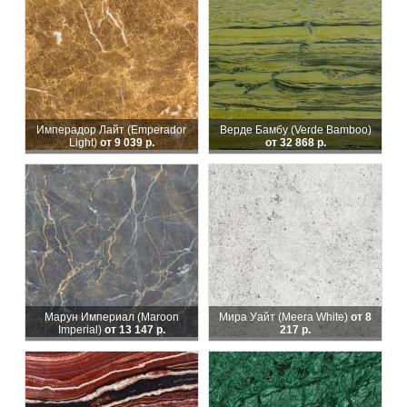
Имперадор Лайт (Emperador
Верде Бамбу (Verde Bamboo)
Light)
от 9 039 р.
от 32 868 р.
Марун Империал (Maroon
Мира Уайт (Meera White)
от 8
Imperial)
от 13 147 р.
217 р.