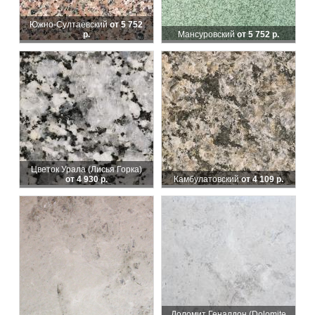
Южно-Султаевский
от 5 752
р.
Мансуровский
от 5 752 р.
Цветок Урала (Лисья Горка)
от 4 930 р.
Камбулатовский
от 4 109 р.
Доломит Геналдон (Dolomite