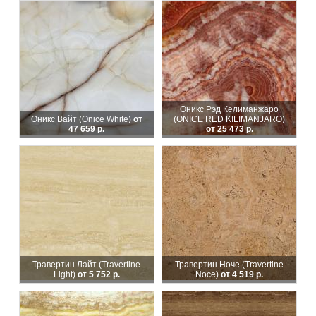
Оникс Рэд Келиманжаро
Оникс Вайт (Onice White)
от
(ONICE RED KILIMANJARO)
47 659 р.
от 25 473 р.
Травертин Лайт (Travertine
Травертин Ноче (Travertine
Light)
от 5 752 р.
Noce)
от 4 519 р.