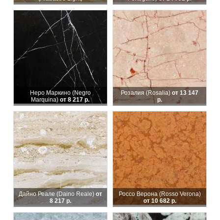
Неро Маркино (Negro
Розалия (Rosalia)
от 13 147
Marquina)
от 8 217 р.
р.
Дайно Реале (Daino Reale)
от
Россо Верона (Rosso Verona)
8 217 р.
от 10 682 р.