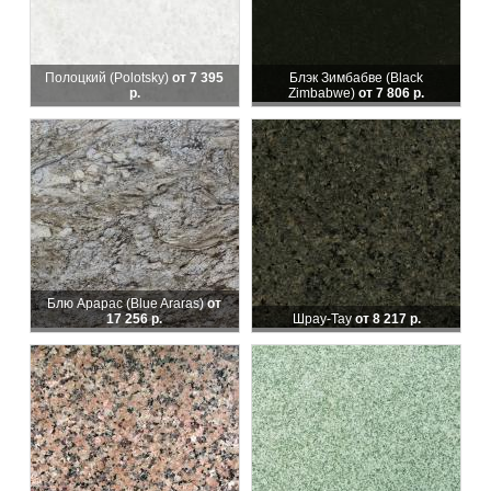
Полоцкий (Polotsky)
от 7 395
Блэк Зимбабве (Black
р.
Zimbabwe)
от 7 806 р.
Блю Арарас (Blue Araras)
от
17 256 р.
Шрау-Тау
от 8 217 р.