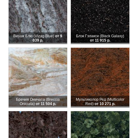
Визаж Блю (Vizag Blue)
от 9
Блэк Гэлакси (Black Galaxy)
039 р.
от 11 915 р.
Бречия Оничата (Breccia
Мультиколор Ред (Multicolor
Oniciata)
от 11 504 р.
Red)
от 10 271 р.