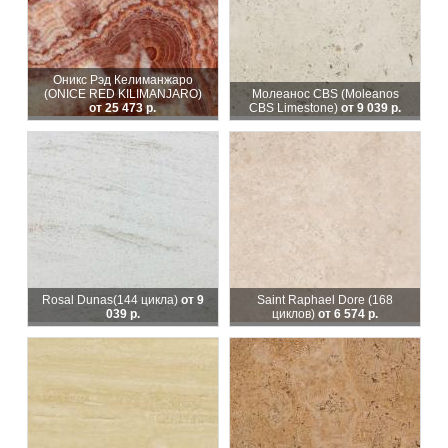
Оникс Рэд Келиманжаро
(ONICE RED KILIMANJARO)
Молеанос CBS (Moleanos
от 25 473 р.
CBS Limestone)
от 9 039 р.
Rosal Dunas
(144 цикла)
от 9
Saint Raphael Dore (168
039 р.
циклов)
от 6 574 р.