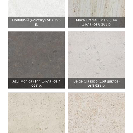
Полоцкий (Polotsky)
от 7 395
Moca Creme GM FV (144
р.
цикла)
от 6 163 р.
Azul Monica
(144 цикла)
от 7
Beige Classico
(168 циклов)
067 р.
от 8 628 р.