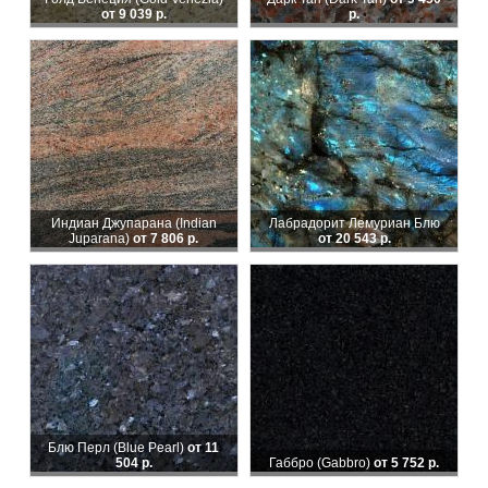
от 9 039 р.
р.
Индиан Джупарана (Indian
Лабрадорит Лемуриан Блю
Juparana)
от 7 806 р.
от 20 543 р.
Блю Перл (Blue Pearl)
от 11
504 р.
Габбро (Gabbro)
от 5 752 р.