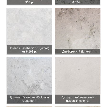
930 р.
6 574 р.
Jordans Basebed
(168 циклов)
от 6 163 р.
Дитфуртский Доломит
Доломит Геналдон (Dolomite
Дитфуртский известняк
Genaldon)
(Ditfurt limestone)