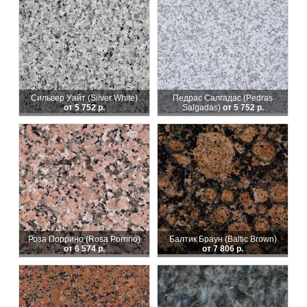
Сильвер Уайт (Silver White)
Педрас Салгадас (Pedras
от 5 752 р.
Salgadas)
от 5 752 р.
Роза Поррино (Rosa Porrino)
Балтик Браун (Baltic Brown)
от 6 574 р.
от 7 806 р.