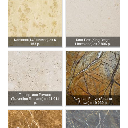
Kanfanar
(148 циклов)
от 6
Кинг Беж (King Beige
163 р.
Limestone)
от 7 806 р.
Травертино Романо
(Travertino Romano)
от 11 011
Бидасар Браун (Bidasar
р.
Brown)
от 9 039 р.