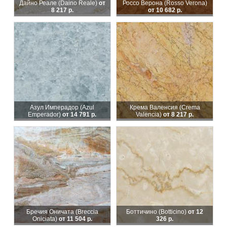
Дайно Реале (Daino Reale)
от
Россо Верона (Rosso Verona)
8 217 р.
от 10 682 р.
Азул Имперадор (Azul
Крема Валенсия (Crema
Emperador)
от 14 791 р.
Valencia)
от 8 217 р.
Бречия Оничата (Breccia
Боттичино (Botticino)
от 12
Oniciata)
от 11 504 р.
326 р.