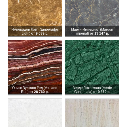
Имперадор Лайт (Emperador
Марун Империал (Maroon
Light)
от 9 039 р.
Imperial)
от 13 147 р.
Оникс Вулкано Ред (Volcano
Верде Гватемала (Verde
Red)
от 28 760 р.
Guatemala)
от 9 860 р.