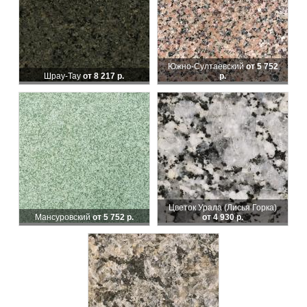
Южно-Султаевский
от 5 752
Шрау-Тау
от 8 217 р.
р.
Цветок Урала (Лисья Горка)
Мансуровский
от 5 752 р.
от 4 930 р.