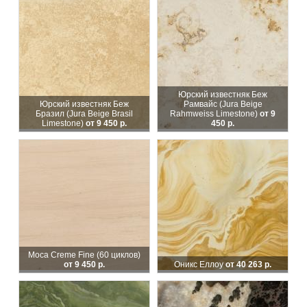
Юрский известняк Беж
Юрский известняк Беж
Рамвайс (Jura Beige
Бразил (Jura Beige Brasil
Rahmweiss Limestone)
от 9
Limestone)
от 9 450 р.
450 р.
Moca Creme Fine (60 циклов)
от 9 450 р.
Оникс Еллоу
от 40 263 р.