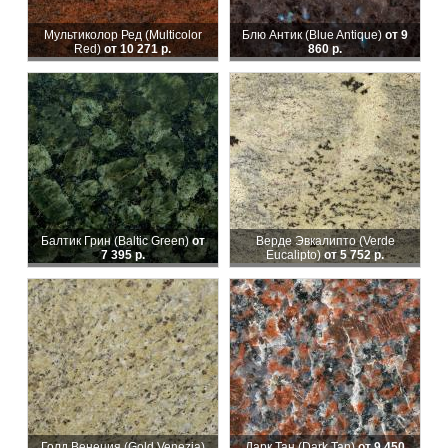
Мультиколор Ред (Multicolor
Блю Антик (Blue Antique)
от 9
Red)
от 10 271 р.
860 р.
Балтик Грин (Baltic Green)
от
Верде Эвкалипто (Verde
7 395 р.
Eucalipto)
от 5 752 р.
Голд Венеция (Gold Venezia)
Дарк Тан (Dark Tan)
от 9 450