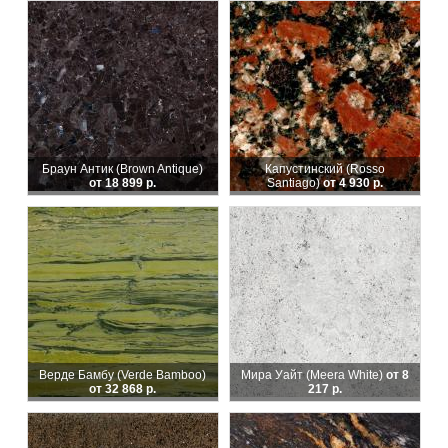
Браун Антик (Brown Antique)
Капустинский (Rosso
от 18 899 р.
Santiago)
от 4 930 р.
Верде Бамбу (Verde Bamboo)
Мира Уайт (Meera White)
от 8
от 32 868 р.
217 р.