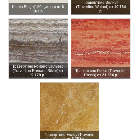
Травертино Волнут
Kibela Beige
(180 циклов)
от 6
(Travertino Walnut)
от 10 764
163 р.
р.
Травертино Романо Сильвер
(Travertino Romanо Silver)
от
Травертино Россо (Travertino
9 778 р.
Rosso)
от 21 364 р.
Травертино Еллоу (Travertin