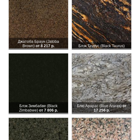
Джатоба Браун (Jatoba
Brown)
от 8 217 р.
Блэк Таурус (Black Taurus)
Блэк Зимбабве (Black
Блю Арарас (Blue Araras)
от
Zimbabwe)
от 7 806 р.
17 256 р.