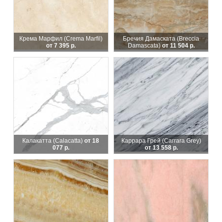
Крема Марфил (Crema Marfil)
Бречия Дамаската (Breccia
от 7 395 р.
Damascata)
от 11 504 р.
Калакатта (Calacatta)
от 18
Каррара Грей (Carrara Grey)
077 р.
от 13 558 р.