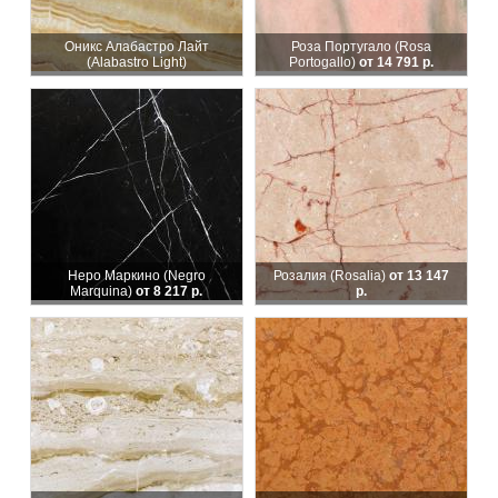
Оникс Алабастро Лайт
Роза Португало (Rosa
(Alabastro Light)
Portogallo)
от 14 791 р.
Неро Маркино (Negro
Розалия (Rosalia)
от 13 147
Marquina)
от 8 217 р.
р.