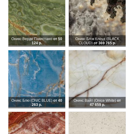
Оникс Верде Пакистано
от 50
Оникс Блэк Клоуд (BLACK
124 р.
CLOUD)
от 369 765 р.
Оникс Блю (ONIC BLUE)
от 40
Оникс Вайт (Onice White)
от
263 р.
47 659 р.