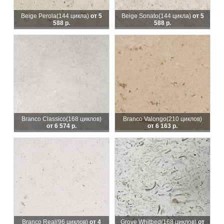
Beige Perola
(144 цикла)
от 5
Beige Sonato
(144 цикла)
от 5
588 р.
588 р.
Branco Classico
(168 циклов)
Branco Valongo
(210 циклов)
от 6 574 р.
от 6 163 р.
Branco Real
(96 циклов)
от 4
Grove Whitbed
(168 циклов)
от