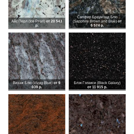
Сапфир Браун энд Блю
Айс Перл (Ice Pearl)
от 20 543
(Sapphire Brown and Blue)
от
р.
6 574 р.
Визаж Блю (Vizag Blue)
от 9
Блэк Гэлакси (Black Galaxy)
039 р.
от 11 915 р.