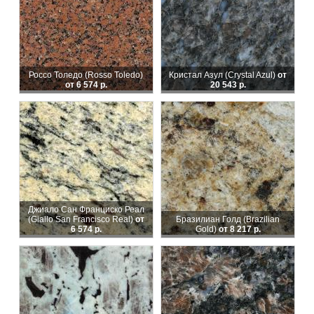
Россо Толедо (Rosso Toledo)
Кристал Азул (Crystal Azul)
от
от 6 574 р.
20 543 р.
Джиало Сан Франциско Реал
(Giallo San Francisco Real)
от
Бразилиан Голд (Brazilian
6 574 р.
Gold)
от 8 217 р.