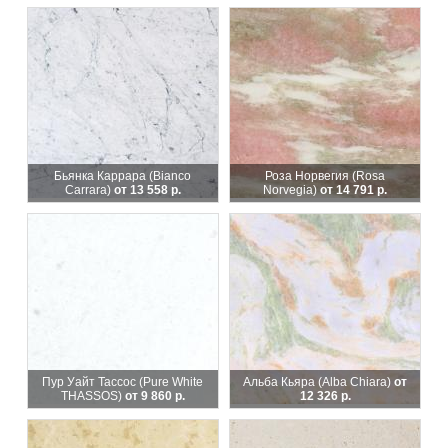
Бьянка Каррара (Bianco
Роза Норвегия (Rosa
Carrara)
от 13 558 р.
Norvegia)
от 14 791 р.
Пур Уайт Тассос (Pure White
Альба Кьяра (Alba Chiara)
от
THASSOS)
от 9 860 р.
12 326 р.