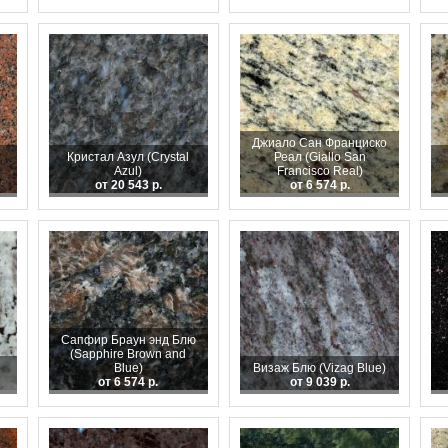
Джиало Сан Франциско
Кристал Азул (Crystal
Реал (Giallo San
Azul)
Francisco Real)
от 20 543 р.
от 6 574 р.
Сапфир Браун энд Блю
(Sapphire Brown and
Blue)
Визаж Блю (Vizag Blue)
от 6 574 р.
от 9 039 р.