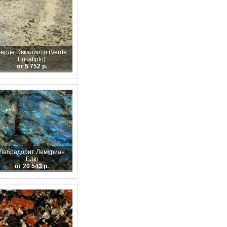
ерде Эвкалипто (Verde
Eucalipto)
от 5 752 р.
Лабрадорит Лемуриан
Блю
от 20 543 р.