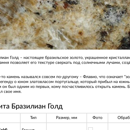
лиан Голд – настоящее бразильское золото, украшенное кристалла
камня позволяет его текстуре сверкать под солнечными лучами, соз
-то камень назывался совсем по-другому – Флавио, что означает "з
егенду о юном златовласом португальце, который прибыл на южны
, и он был одним из первых, кому посчастливилось открыть камень. 
л свое имя.
ита Бразилиан Голд
Тип
Размер, мм
Фото
Обраб