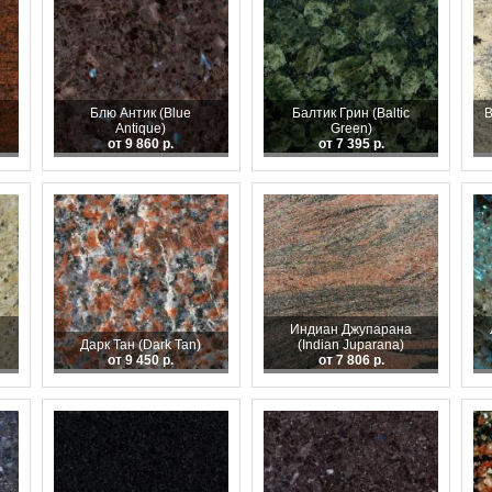
Блю Антик (Blue
Балтик Грин (Baltic
В
Antique)
Green)
от 9 860 р.
от 7 395 р.
Индиан Джупарана
Дарк Тан (Dark Tan)
(Indian Juparana)
от 9 450 р.
от 7 806 р.