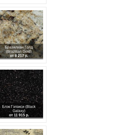
Бразилиан Голд
(Brazilian Gold)
от 8 217 р.
Блэк Гэлакси (Black
Galaxy)
от 11 915 р.