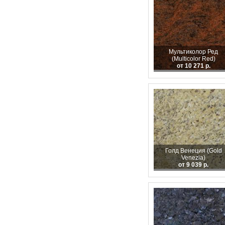
Мультиколор Ред
(Multicolor Red)
от 10 271 р.
Голд Венеция (Gold
Venezia)
от 9 039 р.