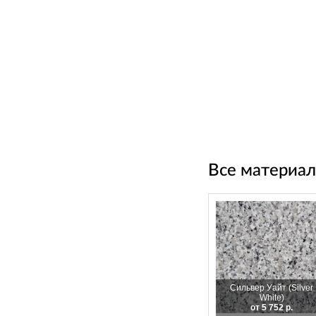
Все материал
Сильвер Уайт (Silver
White)
от 5 752 р.