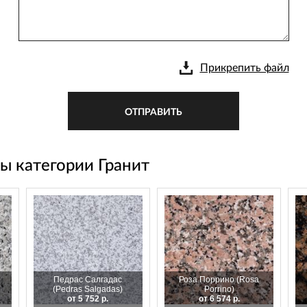
Прикрепить файл
ОТПРАВИТЬ
ы категории Гранит
Педрас Салгадас
Роза Поррино (Rosa
(Pedras Salgadas)
Porrino)
от 5 752 р.
от 6 574 р.